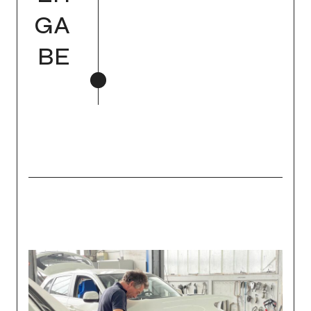
GA
BE