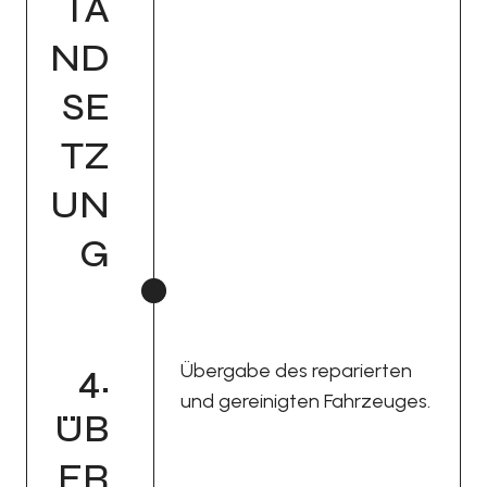
TA
ND
SE
TZ
UN
G
4.
Übergabe des reparierten
und gereinigten Fahrzeuges.
ÜB
ER